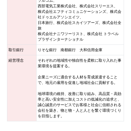
ソルコム、
西部電気工業株式会社、株式会社スリーエス、
株式会社エフティコミュニケーションズ、株式会
社ドゥエルアソシエイツ、
日本旅行、株式会社スカイツアーズ、株式会社全
旅
株式会社ナニワツーリスト、株式会社 トラベル
プラザインターナショナル
取引銀行
りそな銀行 南都銀行 大和信用金庫
経営理念
それぞれの地域性や独自性を柔軟に取り入れた事
業環境を提案する。
企業ニーズに適合する人材を育成派遣すること
で、地元の雇用を促進し地域社会に貢献する。
地球環境の維持、改善に取り組み、高品質・高効
率と高い安全性に加えコストの低減化の追求と、
誠心誠意のサービスでお客様と社会に信頼される
会社を築き、物と物・人と人とを繋ぐ環境づくり
を目指します。