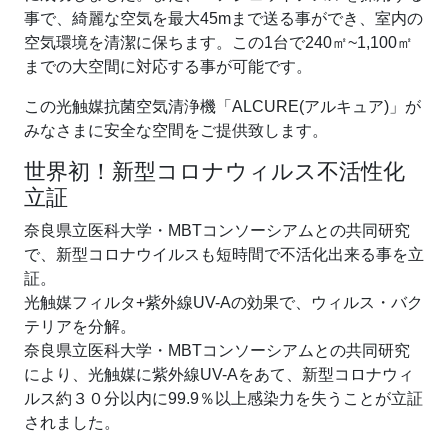
事で、綺麗な空気を最大45mまで送る事ができ、室内の
空気環境を清潔に保ちます。この1台で240㎡~1,100㎡
までの大空間に対応する事が可能です。
この光触媒抗菌空気清浄機「ALCURE(アルキュア)」が
みなさまに安全な空間をご提供致します。
世界初！新型コロナウィルス不活性化
立証
奈良県立医科大学・
MBTコンソーシアムとの共同研究
で、
新型コロナウイルスも短時間で
不活化出来る事を立
証。
光触媒フィルタ+紫外線UV-Aの効果で、ウィルス・バク
テリアを分解。
奈良県立医科大学・MBTコンソーシアムとの共同研究
により、光触媒に紫外線UV-Aをあて、新型コロナウィ
ルス約３０分以内に99.9％以上感染力を失うことが立証
されました。