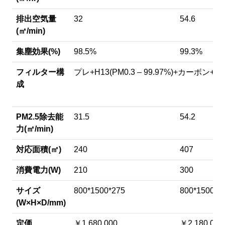
排出空気量
32
54.6
(㎡/min)
集塵効果(%)
98.5%
99.3%
フィルター構
プレ+H13(PM0.3 – 99.97%)+カーボン+
成
PM2.5除去能
31.5
54.2
力(㎡/min)
対応面積(㎡)
240
407
消費電力(W)
210
300
サイズ
800*1500*275
800*1500*2
(W×H×D/mm)
定価
￥1,680,000
￥2,180,000