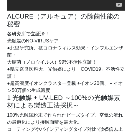
ALCURE（アルキュア）の除菌性能の
秘密
各研究所で立証済！
光触媒
の
NO-VIRUS
ケア
●
北里研究所、抗コロナウィルス効果・インフルエンザ
菌・
大腸菌（ノロウイルス）99%不活性立証！
●
県立奈良医科大、光触媒により「COVID19」不活性立
証！
●
超高濃度イオンクラスター登載 +イオン20個、－イオ
ン50万個の生成濃度
1 光触媒 + UV-LED ～100%の光触媒素
材による製造工法採択～
100%光触媒粉末で作られたビーズタイプ。空気の流れ
の最適化により接触面積を最大化。
コーティングやバインディングタイプ対比で約5倍以上