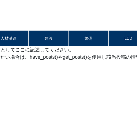
人材派遣
建設
警備
LED
以下としてここに記述してください。
は、have_posts()やget_posts()を使用し該当投